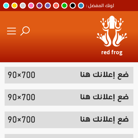
لونك المفضل :
red frog