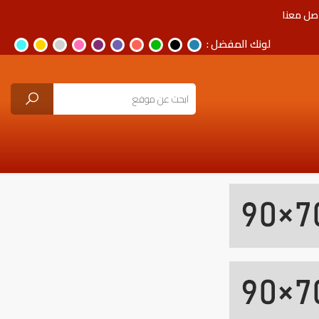
صل معنا
لونك المفضل :