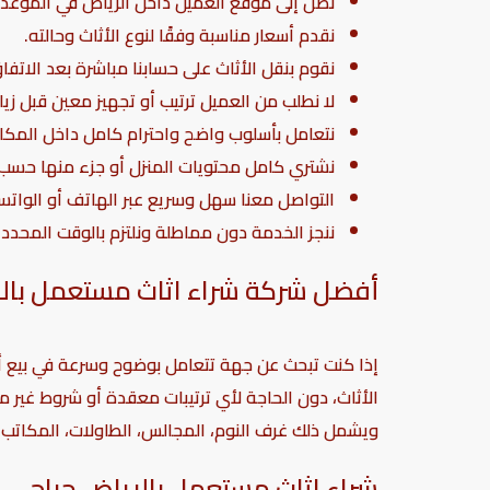
نصل إلى موقع العميل داخل الرياض في الموعد 
نقدم أسعار مناسبة وفقًا لنوع الأثاث وحالته.
نقوم بنقل الأثاث على حسابنا مباشرة بعد الاتفا
لا نطلب من العميل ترتيب أو تجهيز معين قبل زيارت
نتعامل بأسلوب واضح واحترام كامل داخل المكا
نشتري كامل محتويات المنزل أو جزء منها حسب 
التواصل معنا سهل وسريع عبر الهاتف أو الواتس
ننجز الخدمة دون مماطلة ونلتزم بالوقت المحدد.
أفضل شركة شراء اثاث مستعمل بال
إذا كنت تبحث عن جهة تتعامل بوضوح وسرعة في بيع أ
الأثاث، دون الحاجة لأي ترتيبات معقدة أو شروط غير م
ويشمل ذلك غرف النوم، المجالس، الطاولات، المكاتب، ا
شراء اثاث مستعمل بالرياض حراج