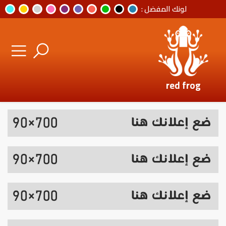
لونك المفضل :
red frog