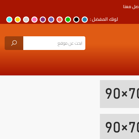
صل معنا
لونك المفضل :