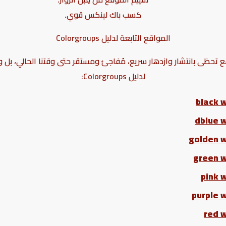
كسب باك لينكس قوي.
المواقع التابعة لدليل
Colorgroups
تحظى بانتشار وازدهار سريع، مُفاجئ ومستقر حتى وقتنا الحالي، بل ويز
لدليل Colorgroups:
black 
dblue 
golden 
green 
pink 
purple 
red 