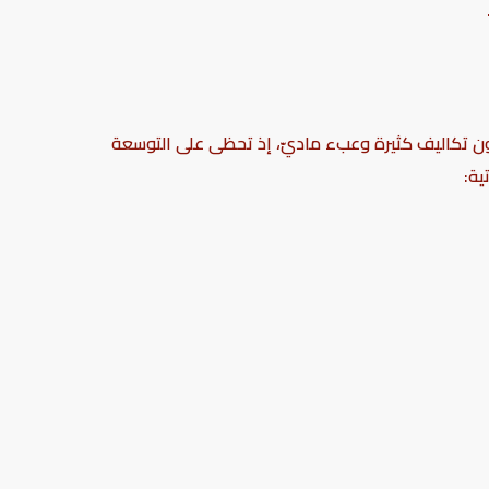
هل ودون تكاليف كثيرة وعبء ماديّ، إذ تحظى على التوسعة
ية: