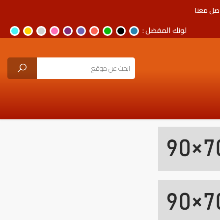
صل معنا
لونك المفضل :