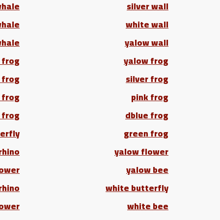
whale
silver wall
whale
white wall
whale
yalow wall
 frog
yalow frog
 frog
silver frog
 frog
pink frog
 frog
dblue frog
erfly
green frog
rhino
yalow flower
lower
yalow bee
rhino
white butterfly
lower
white bee