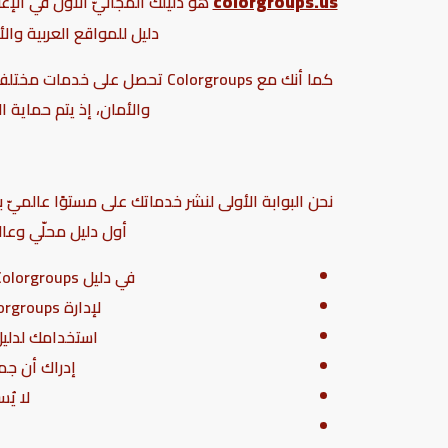
colorgroups.us
دليل للمواقع العربية و
كما أنك مع Colorgroups تحص
والأمان، إذ يتم حماية
نحن البوابة الأولى لنشر خدماتك على مستوًا عالميّ
أول دليل محلّي وعال
في دليل Colorgroups لا يتم إضافة أي موقع يُسئ إلى أيّ من الديانات أو المواقع المُخلّة بالآداب والأخلاقيّات العامة.
لإدارة Colorgroups الحقّ في رفض أو طلب تعديل أي من البيانات التي تخص موقعك بما يتناسب مع بنودها.
استخدامك لدليل 
إدراك أن جميع خدمات دليلنا Colorgroups
لا يُ