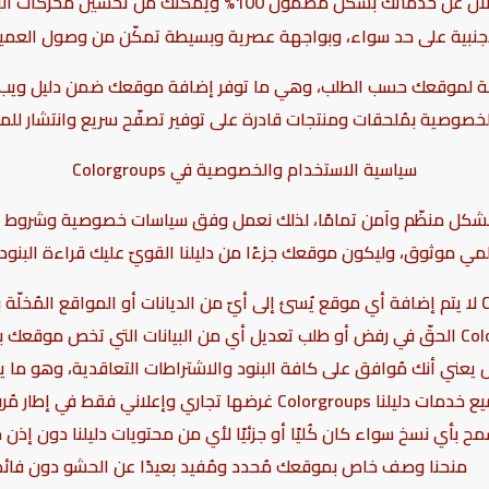
هو دليلك المجانيّ الأول في الإعلان عن خدماتك بشكل مض
الأجنبية على حد سواء، وبواجهة عصرية وبسيطة تمكّن من وصول ال
ل على خدمات مختلفة لموقعك حسب الطلب، وهي ما توفر إضافة موقعك ضمن دل
 الخصوصية بمُلحقات ومنتجات قادرة على توفير تصفّح سريع وانتشار ل
سياسية الاستخدام والخصوصية في
Colorgroups
 بشكل منظّم وآمن تمامًا، لذلك نعمل وفق سياسات خصوصية وشروط اتفاق
مي موثوق، وليكون موقعك جزءًا من دليلنا القويّ عليك قراءة البنود الآ
يعني أنك مُوافق على كافة البنود والاشتراطات التعاقدية، وهو ما يعني
 غرضها تجاري وإعلاني فقط في إطار مُربح لجميع الأطراف.
سمح بأي نسخ سواء كان كُليًا أو جزئيًا لأي من محتويات دليلنا دون إذن م
منحنا وصف خاص بموقعك مُحدد ومُفيد بعيدًا عن الحشو دون فائد