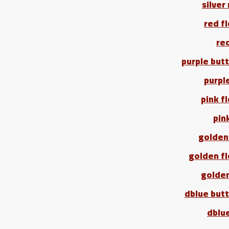
silver
red f
re
purple butt
purpl
pink f
pin
golden
golden f
golde
dblue butt
dblu