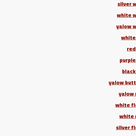
silver 
white 
yalow 
white
red
purple
black
yalow butt
yalow 
white f
white 
silver f