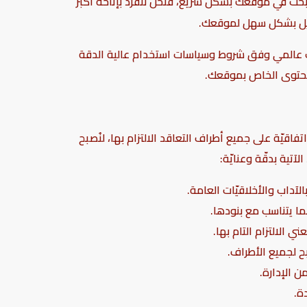
مون 100% ويمكّنك من تحسين محركات البحث في موقعك بشكل سريع، فنحن ننفرد بإتاحة أكبر
عميل بشكل سهل لموقعك.
يل ويب عالمي وفق شروط وسياسات استخدام عالية الدقة
لمحتوى الخاص بموقعك.
يّة على جميع أطراف التعاقد الالتزام بها، لنُصبح
تية بدقّة وعنايّة:
 الالتزام التام بها.
ن الإدارة.
ة.