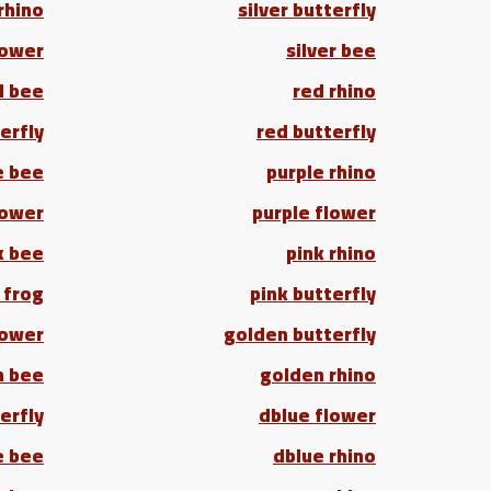
 rhino
silver butterfly
lower
silver bee
d bee
red rhino
erfly
red butterfly
e bee
purple rhino
lower
purple flower
k bee
pink rhino
 frog
pink butterfly
lower
golden butterfly
n bee
golden rhino
erfly
dblue flower
e bee
dblue rhino