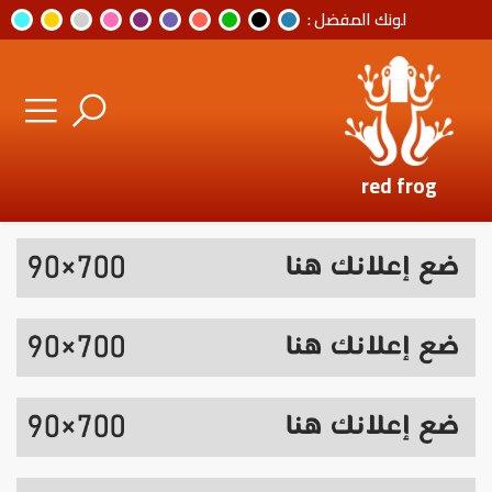
لونك المفضل :
red frog