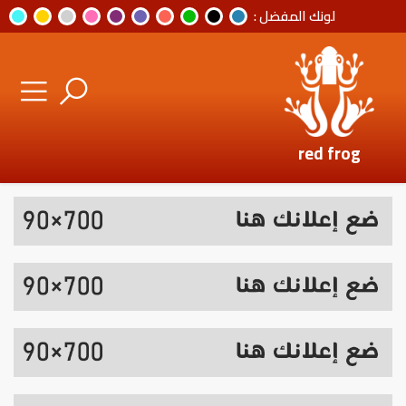
لونك المفضل :
red frog