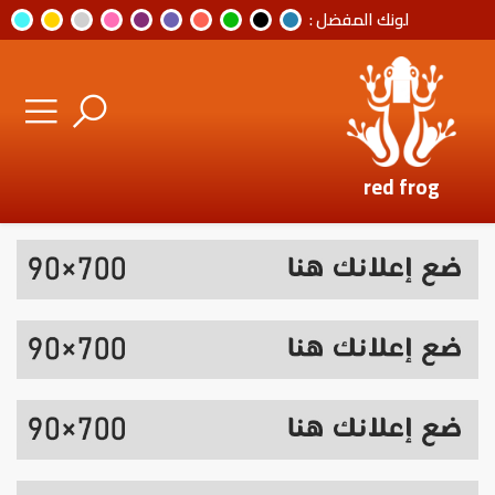
لونك المفضل :
red frog