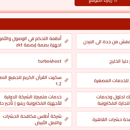
زيارة الموقع
أنظمة التحكم في الوصول والأمن
فش من جدة الى الاردن
اجهزة بصمة |بصمة zkt
نيا الخليج
turbo4host
سكربت القرآن الكريم للجميع الاص
 للخدمات المصغرة
1.2
خدمات متميزة الشركة الدولية
ك لحلول وخدمات
للأجهزة الالكترونية رينبو | تأجير ح
جارة الالكترونية
| رقم فنى دش الرياض | شركة نظا
نقل عفش – بروتكتور
شركة أطلس مكافحة الحشرات
ة حشرات القاهرة
والنمل الأبيض