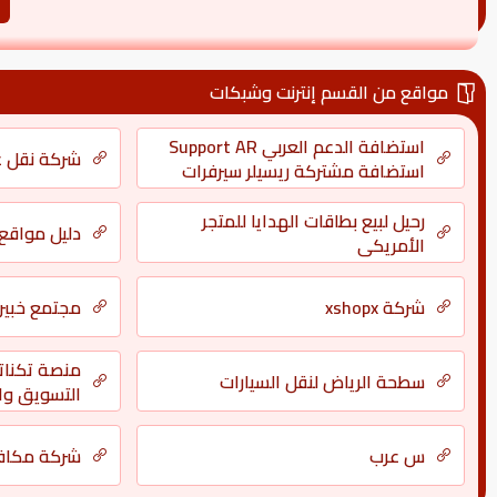
مواقع من القسم إنترنت وشبكات
استضافة الدعم العربي Support AR
شركة نقل ع
استضافة مشتركة ريسيلر سيرفرات
كاملة كلاود حماية دعم فني
رحيل لبيع بطاقات الهدايا للمتجر
دليل مواقع د
الأمريكي
شركة xshopx
مجتمع خبير
منصة تكنات
سطحة الرياض لنقل السيارات
التسويق والت
س عرب
شركة مكافح