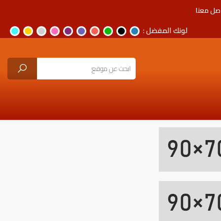
صل معنا
لونك المفضل :