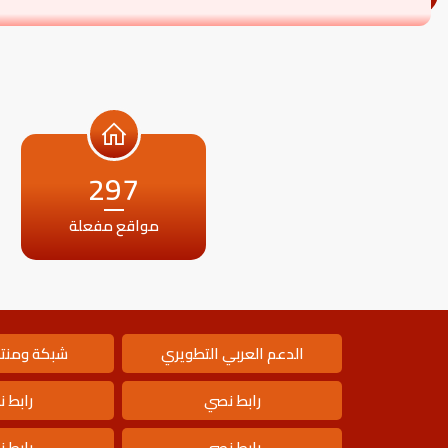
297
مواقع مفعلة
الدعم العربي التطويري
شبكة ومنتد
رابط نصي
رابط 
رابط نصي
رابط 