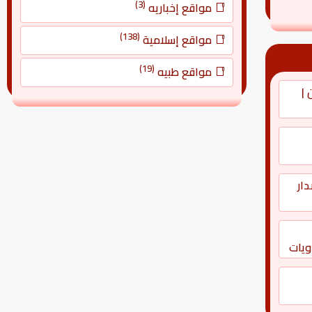
(3)
مواقع إخباريه
(138)
مواقع إسلامية
(19)
مواقع طبيه
 |
دار
اويات
فة |