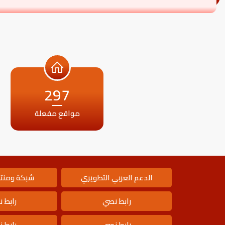
297
مواقع مفعلة
الدعم العربي التطويري
شبكة ومنتد
رابط نصي
رابط 
رابط نصي
رابط 