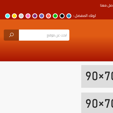
صل معنا
لونك المفضل :