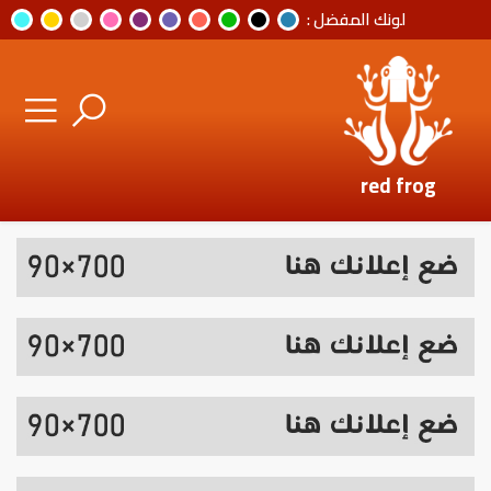
لونك المفضل :
red frog