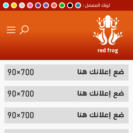
لونك المفضل :
red frog