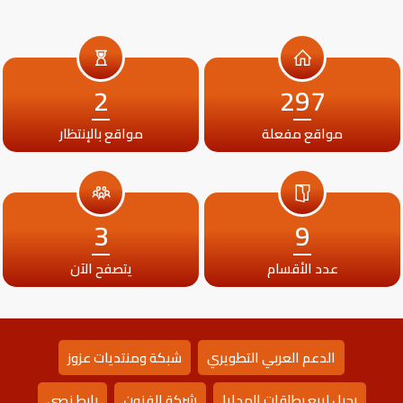
2
297
مواقع مفعلة
مواقع بالإنتظار
3
9
عدد الأقسام
يتصفح الآن
الدعم العربي التطويري
شبكة ومنتديات عزوز
رحيل لبيع بطاقات الهدايا
شركة الفنون
رابط نصي