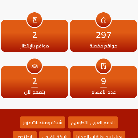
2
297
مواقع مفعلة
مواقع بالإنتظار
2
9
عدد الأقسام
يتصفح الآن
الدعم العربي التطويري
شبكة ومنتديات عزوز
رحيل لبيع بطاقات الهدايا
شركة الفنون
رابط نصي