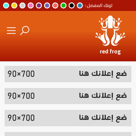
لونك المفضل :
red frog