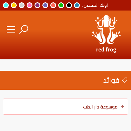
لونك المفضل :
red frog
فوائد
موسوعة دار الطب