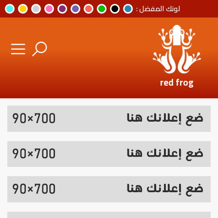
لونك المفضل :
red frog