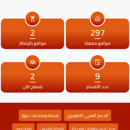
2
297
مواقع مفعلة
مواقع بالإنتظار
2
9
عدد الأقسام
يتصفح الآن
الدعم العربي التطويري
شبكة ومنتديات عزوز
رحيل لبيع بطاقات الهدايا
شركة الفنون
رابط نصي