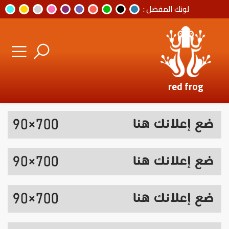
لونك المفضل :
red frog