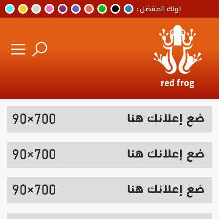
لونك المفضل :
red frog