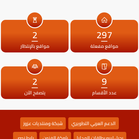
2
297
مواقع مفعلة
مواقع بالإنتظار
2
9
عدد الأقسام
يتصفح الآن
الدعم العربي التطويري
شبكة ومنتديات عزوز
رحيل لبيع بطاقات الهدايا
شركة الفنون
رابط نصي