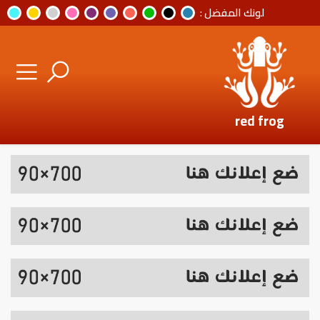
لونك المفضل :
red frog