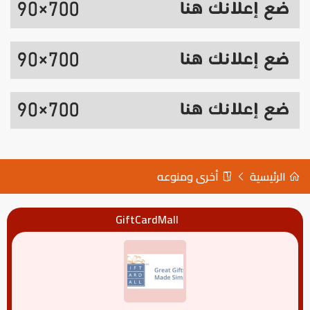
الرئيسية
أخرى ومنوعه
GiftCardMall