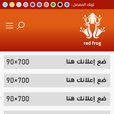
لونك المفضل :
red frog