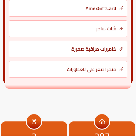
AmexGiftCard
شات ساحر
كاميرات مراقبة صغيرة
متجر اصغر علي للعطورات
2
297