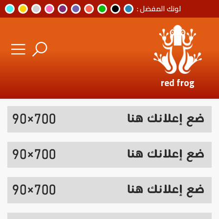
لونك المفضل :
red frog