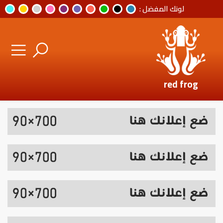
لونك المفضل :
red frog