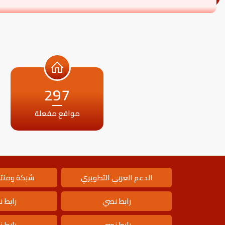
297
مواقع مفعلة
الدعم العربي التطويري
شبكة ومنتد
رابط نصي
رابط 
رابط نصي
رابط 