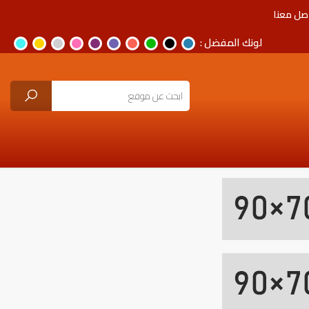
صل معنا
لونك المفضل :