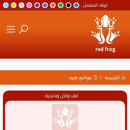
لونك المفضل :
red frog
الرئيسية
مواقع طبيه
انف واذن وحنجرة