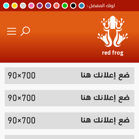
لونك المفضل :
red frog