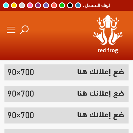
لونك المفضل :
red frog