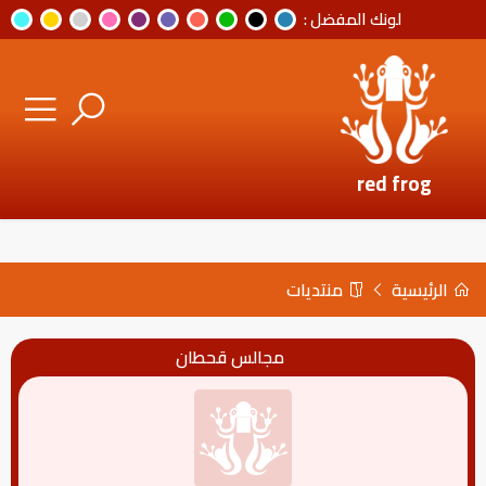
لونك المفضل :
red frog
الرئيسية
منتديات
مجالس قحطان