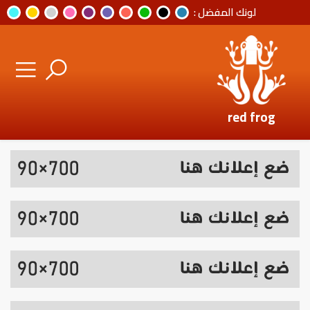
لونك المفضل :
red frog