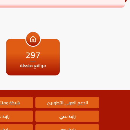
297
مواقع مفعلة
الدعم العربي التطويري
شبكة ومنتد
رابط نصي
رابط 
رابط نصي
رابط 