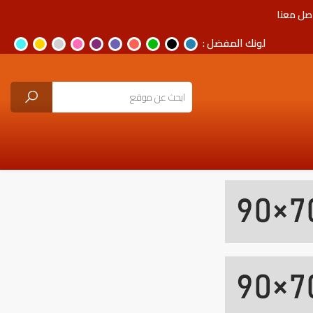
صل معنا
لونك المفضل :