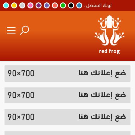
لونك المفضل :
red frog