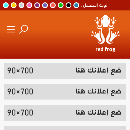
لونك المفضل :
red frog