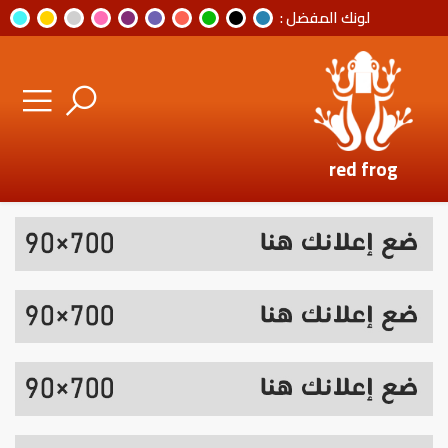
لونك المفضل :
red frog