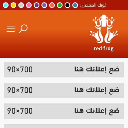
لونك المفضل :
red frog