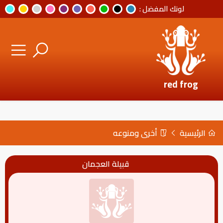
لونك المفضل :
red frog
الرئيسية
أخرى ومنوعه
قبيلة العجمان