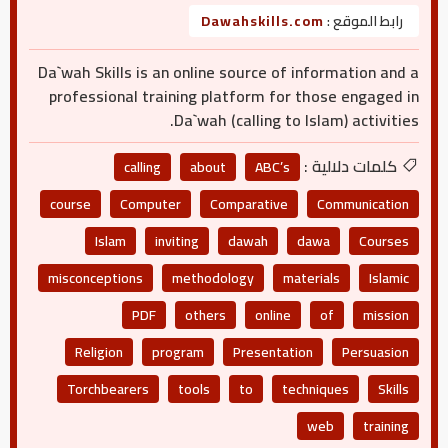
رابط الموقع :
Dawahskills.com
Da`wah Skills is an online source of information and a
professional training platform for those engaged in
Da`wah (calling to Islam) activities.
كلمات دلالية :
calling
about
ABC’s
course
Computer
Comparative
Communication
Islam
inviting
dawah
dawa
Courses
misconceptions
methodology
materials
Islamic
PDF
others
online
of
mission
Religion
program
Presentation
Persuasion
Torchbearers
tools
to
techniques
Skills
web
training