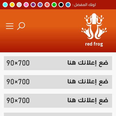
لونك المفضل :
red frog