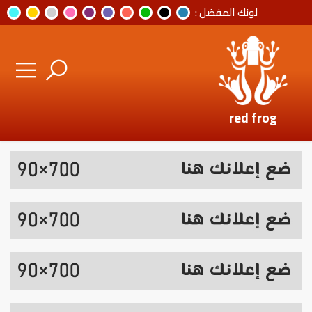
لونك المفضل :
red frog