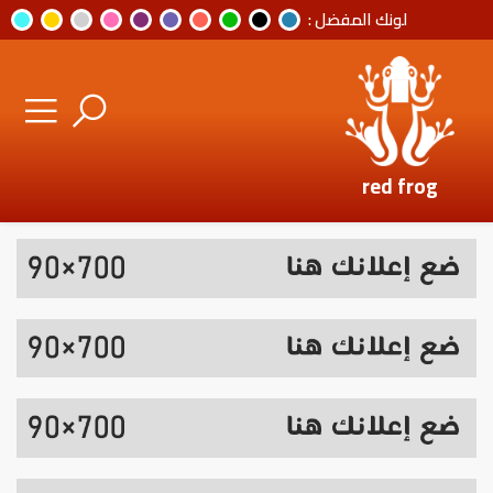
لونك المفضل :
red frog